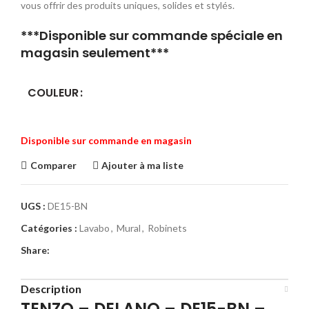
vous offrir des produits uniques, solides et stylés.
***Disponible sur commande spéciale en
magasin seulement***
COULEUR
Disponible sur commande en magasin
Comparer
Ajouter à ma liste
UGS :
DE15-BN
Catégories :
Lavabo
,
Mural
,
Robinets
Share:
Description
TENZO – DELANO – DE15-BN –