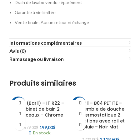
Drain de lavabo vendu séparément
Garantie à vie limitée
Vente finale; Aucun retour ni échange
Informations complémentaires
Avis (0)
Ramassage ou livraison
Produits similaires
Jalo (Baril) – IT R22 –
Baril – B04 PETITE –
-66%
-50%
-4
Robinet de bain 2
Ensemble de douche
morceaux – Chrome
thermostatique 2
fonctions avec rail et
pluie – Noir Mat
Le
Le
199,00
$
579,00
$
En stock
prix
prix
initial
actuel
Le
Le
1 118,60
$
2 220,00
$