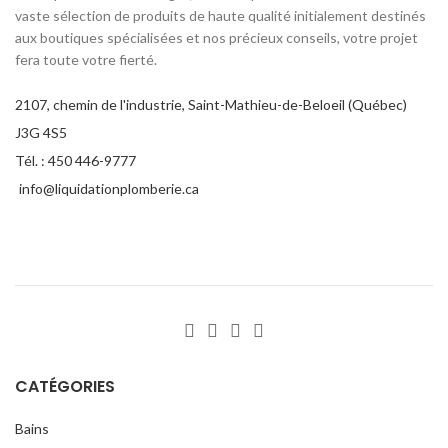
aussi agréables à regarder
vaste sélection de produits de haute qualité initialement destinés
qu’à utiliser.
aux boutiques spécialisées et nos précieux conseils, votre projet
i
fera toute votre fierté.
mo
la
p
2107, chemin de l'industrie, Saint-Mathieu-de-Beloeil (Québec)
d
J3G 4S5
s
Tél. : 450 446-9777
d
info@liquidationplomberie.ca
f
CATÉGORIES
Bains