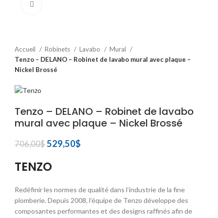
Click to enlarge
Accueil
Robinets
Lavabo
Mural
Tenzo – DELANO – Robinet de lavabo mural avec plaque –
Nickel Brossé
Tenzo – DELANO – Robinet de lavabo
mural avec plaque – Nickel Brossé
Le
Le
529,50
$
706,00
$
prix
prix
initial
actuel
TENZO
était :
est :
706,00$.
529,50$.
Redéfinir les normes de qualité dans l’industrie de la fine
plomberie. Depuis 2008, l’équipe de Tenzo développe des
composantes performantes et des designs raffinés afin de