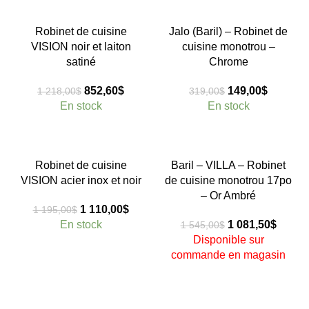
était :
est :
était :
est :
477,00$.
310,05$.
1
649,60$
-30%
-53%
Robinet de cuisine
Jalo (Baril) – Robinet de
148,00$.
VISION noir et laiton
cuisine monotrou –
satiné
Chrome
Le
Le
Le
Le
852,60
$
149,00
$
1 218,00
$
319,00
$
prix
prix
prix
prix
En stock
En stock
initial
actuel
initial
actuel
était :
est :
était :
est :
1
852,60$.
319,00$.
149,00$
-7%
-30%
Robinet de cuisine
Baril – VILLA – Robinet
218,00$.
VISION acier inox et noir
de cuisine monotrou 17po
– Or Ambré
Épuisé
Le
Le
1 110,00
$
1 195,00
$
prix
prix
Le
Le
En stock
1 081,50
$
1 545,00
$
initial
actuel
prix
prix
Disponible sur
était :
est :
initial
actuel
commande en magasin
1
1
était :
est :
195,00$.
110,00$.
1
1
545,00$.
081,50