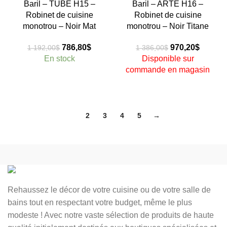
-34%
-30%
Baril – TUBE H15 –
Baril – ARTE H16 –
Robinet de cuisine
Robinet de cuisine
monotrou – Noir Mat
monotrou – Noir Titane
Épuisé
Le
Le
Le
Le
786,80
$
970,20
$
1 192,00
$
1 386,00
$
prix
prix
prix
prix
En stock
Disponible sur
initial
actuel
initial
actuel
commande en magasin
était :
est :
était :
est :
1
786,80$.
1
970,20$
192,00$.
386,00$.
1
2
3
4
5
→
Rehaussez le décor de votre cuisine ou de votre salle de
bains tout en respectant votre budget, même le plus
modeste ! Avec notre vaste sélection de produits de haute