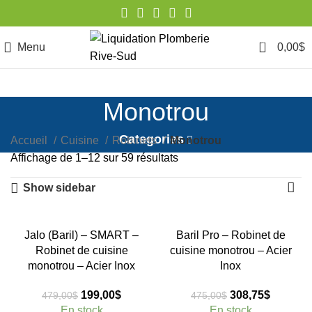
0
Menu
0,00
$
Monotrou
Categories
Accueil
Cuisine
Robinets
Monotrou
Trié
Affichage de 1–12 sur 59 résultats
par
Show sidebar
popularité
-58%
-35%
Jalo (Baril) – SMART –
Baril Pro – Robinet de
Robinet de cuisine
cuisine monotrou – Acier
monotrou – Acier Inox
Inox
Le
Le
Le
Le
199,00
$
308,75
$
479,00
$
475,00
$
prix
prix
prix
prix
En stock
En stock