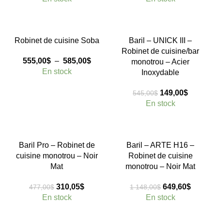
initial
actuel
initial
actuel
était :
est :
était :
est :
479,00$.
199,00$.
475,00$.
308,75$
-25%
-73%
Robinet de cuisine Soba
Baril – UNICK III –
Robinet de cuisine/bar
Plage
555,00
$
–
585,00
$
monotrou – Acier
de
En stock
Inoxydable
prix :
555,00$
Le
Le
149,00
$
545,00
$
à
prix
prix
En stock
585,00$
initial
actuel
était :
est :
545,00$.
149,00$
-35%
-43%
Baril Pro – Robinet de
Baril – ARTE H16 –
cuisine monotrou – Noir
Robinet de cuisine
Mat
monotrou – Noir Mat
Le
Le
Le
Le
310,05
$
649,60
$
477,00
$
1 148,00
$
prix
prix
prix
prix
En stock
En stock
initial
actuel
initial
actuel