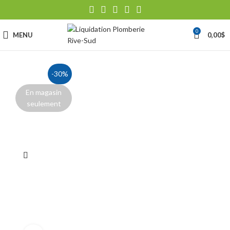
0
MENU
0,00
$
-30%
En magasin
seulement