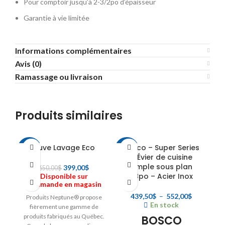
Pour comptoir jusqu’à 2-3/2po d’épaisseur
Garantie à vie limitée
Informations complémentaires
Avis (0)
Ramassage ou livraison
Produits similaires
Cuve Lavage Eco
Bosco – Super Series
-39%
-25%
-2
– Évier de cuisine
simple sous plan
Le
Le
399,00
$
650,00
$
Épuisé
28po – Acier Inox
Disponible sur
prix
prix
commande en magasin
initial
actuel
était :
est :
Plage
439,50
$
–
552,00
$
Produits Neptune® propose
En stock
650,00$.
399,00$.
de
fièrement une gamme de
prix :
produits fabriqués au Québec.
BOSCO
439,50$