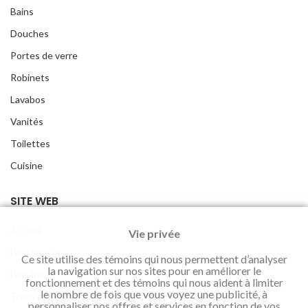
Bains
Douches
Portes de verre
Robinets
Lavabos
Vanités
Toilettes
Cuisine
SITE WEB
Accueil
Vie privée
L'entreprise
Ce site utilise des témoins qui nous permettent d’analyser
la navigation sur nos sites pour en améliorer le
L'équipe
fonctionnement et des témoins qui nous aident à limiter
le nombre de fois que vous voyez une publicité, à
Trucs et astuces
personnaliser nos offres et services en fonction de vos