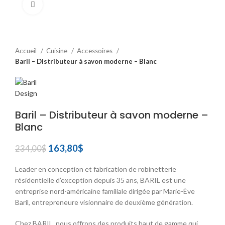
Click to enlarge
Accueil
Cuisine
Accessoires
Baril – Distributeur à savon moderne – Blanc
Baril – Distributeur à savon moderne –
Blanc
Le
Le
163,80
$
234,00
$
prix
prix
initial
actuel
Leader en conception et fabrication de robinetterie
était :
est :
résidentielle d’exception depuis 35 ans, BARIL est une
234,00$.
163,80$.
entreprise nord-américaine familiale dirigée par Marie-Ève
Baril, entrepreneure visionnaire de deuxième génération.
Chez BARIL, nous offrons des produits haut de gamme qui