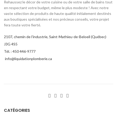
Rehaussez le décor de votre cuisine ou de votre salle de bains tout
pr
en respectant votre budget, même le plus modeste ! Avec notre
d
vaste sélection de produits de haute qualité initialement destinés
co
aux boutiques spécialisées et nos précieux conseils, votre projet
fera toute votre fierté.
c
2107, chemin de l'industrie, Saint-Mathieu-de-Beloeil (Québec)
J3G 4S5
Tél. : 450 446-9777
info@liquidationplomberie.ca
CATÉGORIES