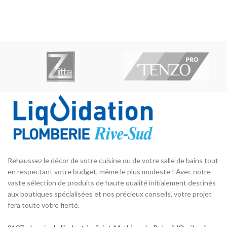
o
fonctionnelle dans chaque
supériorité fonctionnelle dans
unité fabriquée depuis plus de
chaque unité fabriquée. Pour
pe
20 ans.
plus de 20 ans, BOSCO Canada
fabrique et fourni des éviers
d
de cuisine élégants, utiles et
co
fonctionnels. En plus de la
qualité, ces trois
caractéristiques sont
primordiales à BOSCO Canada
be
dans chaque évier conçu et
fabriqué. L’équipe de
im
conception et développement
su
de BOSCO travaille fort
chaque année pour assurer
l’élaboration d’innovations
dans nos produits pour nos
Rehaussez le décor de votre cuisine ou de votre salle de bains tout
clients.
en respectant votre budget, même le plus modeste ! Avec notre
vaste sélection de produits de haute qualité initialement destinés
aux boutiques spécialisées et nos précieux conseils, votre projet
fera toute votre fierté.