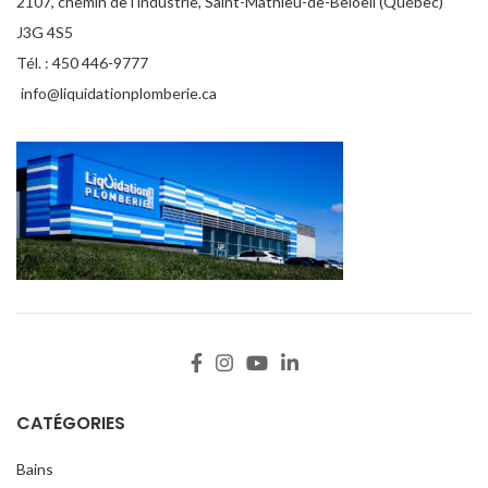
2107, chemin de l'industrie, Saint-Mathieu-de-Beloeil (Québec)
J3G 4S5
Tél. : 450 446-9777
info@liquidationplomberie.ca
CATÉGORIES
Bains