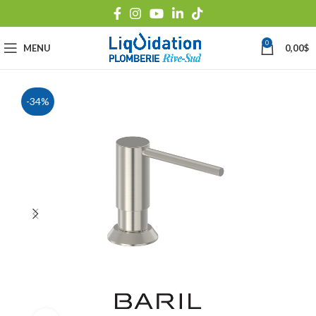
0
MENU
0,00
$
-34%