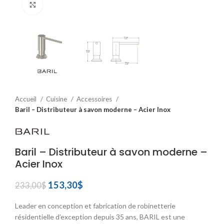
Click to enlarge
Accueil
Cuisine
Accessoires
Baril – Distributeur à savon moderne – Acier Inox
Baril – Distributeur à savon moderne –
Acier Inox
Le
Le
153,30
$
233,00
$
prix
prix
initial
actuel
Leader en conception et fabrication de robinetterie
était :
est :
résidentielle d’exception depuis 35 ans, BARIL est une