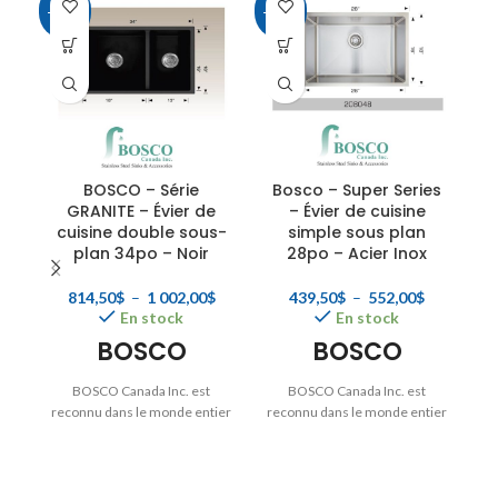
-25%
-25%
-4
BOSCO – Série
Bosco – Super Series
GRANITE – Évier de
– Évier de cuisine
cuisine double sous-
simple sous plan
m
plan 34po – Noir
28po – Acier Inox
Plage
Plage
814,50
$
–
1 002,00
$
439,50
$
–
552,00
$
En stock
de
En stock
de
prix :
prix :
BOSCO
BOSCO
814,50$
439,50$
à
à
d
BOSCO Canada Inc. est
BOSCO Canada Inc. est
1
552,00$
e
reconnu dans le monde entier
reconnu dans le monde entier
002,00$
fa
pour la fabrication d’éviers de
pour la fabrication d’éviers de
cuisine de haute qualité,
cuisine en acier inoxydable de
incorporant une conception
haute qualité, incorporant une
gé
moderne et une supériorité
conception moderne et une